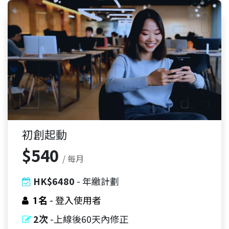
初創起動
$540
/ 每月
HK$6480
- 年繳計劃
1名
- 登入使用者
2次
-上線後60天內修正