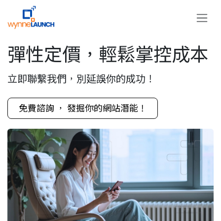
Skip to Content
彈性定價，輕鬆掌控成本
立即聯繫我們，別延誤你的成功！​
免費諮詢 ， 發掘你的網站​​​​​​​​潛能！