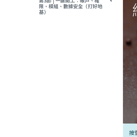
第3節 | 一鍵開工：帳戶、權
限、模組、數據安全（打好地
基）
按