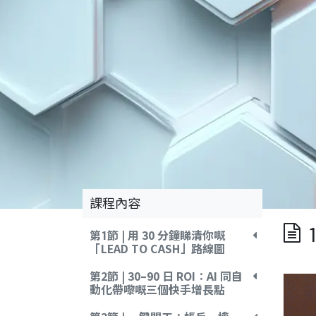
課程內容
第1節 | 用 30 分鐘睇清你嘅
「LEAD TO CASH」路線圖
第2節 | 30–90 日 ROI：AI 同自
動化帶嚟嘅三個快手增長點