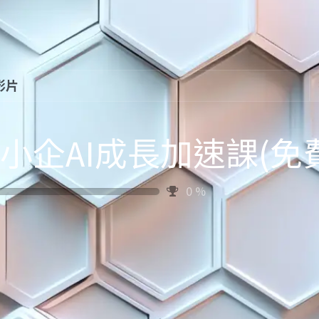
 影片
小企AI成長加速課(免費
0
%