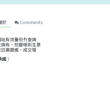
關於
Comments
：
網站有流量但冇查詢
查詢有，但變唔到生意
成日漏跟進，成交慢
承諾：
用一條最簡單「從訪客到收款」路線圖，睇清每一步目標
重點：
業務「四步」：吸客（流量）→ 留客（收集聯絡）→ 轉換
預設工作流程（Default Workflow）概念：用行業
何時先引入 AI：先打好數據與流程基礎
：
ideo（YouTube/Vimeo）
esson（簡介＋下載 Lead-to-Cash 路線圖 PDF）